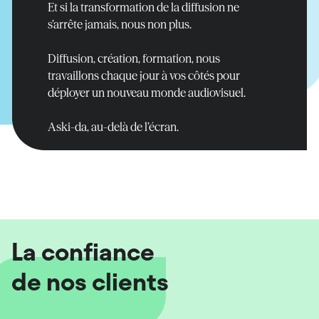
En savoir plus
En savoir plus
Et si la transformation de la diffusion ne
s’arrête jamais, nous non plus.
Diffusion, création, formation, nous
travaillons chaque jour à vos côtés pour
déployer un nouveau monde audiovisuel.
Aski-da, au-delà de l’écran.
La confiance
de nos clients