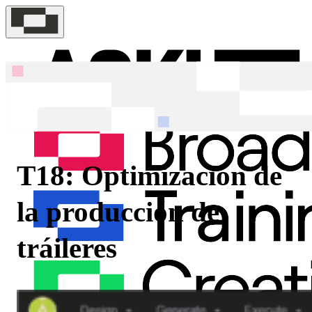
T18: Optimización de
la producción de
tráileres