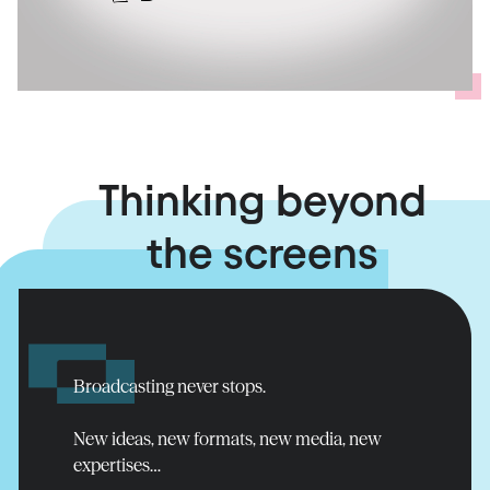
Thinking beyond
the screens
Assurer
la continuité
de l'antenne
Read more
Broadcasting never stops.
New ideas, new formats, new media, new
expertises…