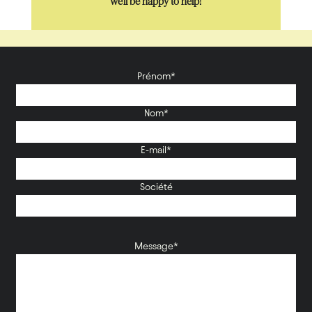
we’ll be happy to help!
Prénom*
Nom*
E-mail*
Société
Message*