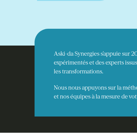
Aski-da Synergies s’appuie sur 2
expérimentés et des experts issu
les transformations.
Nous nous appuyons sur la méthod
et nos équipes à la mesure de vot