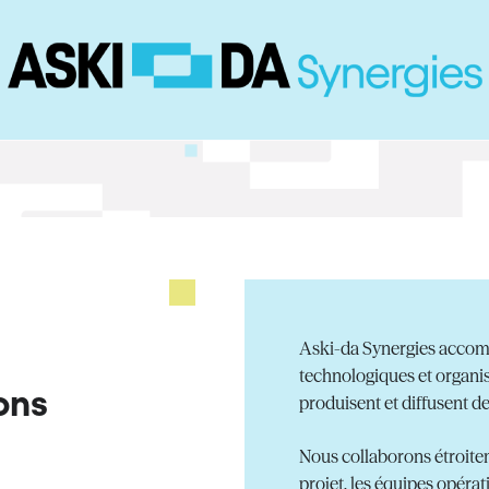
Aski-da Synergies accomp
technologiques et organis
ons
produisent et diffusent d
Nous collaborons étroite
projet, les équipes opéra