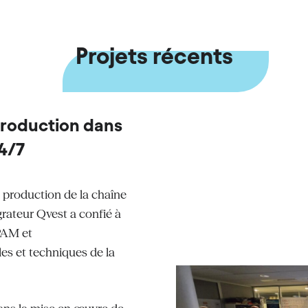
Projets récents
 production dans
4/7
e production de la chaîne
grateur Qvest a confié à
PAM et
es et techniques de la