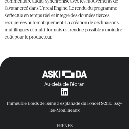
commentaire audio, synchronisé avec les mouvements de
l’avatar créé dans Unreal Engine. Le rendu du programme
s’effectue en temps réel et intègre des données tierces
récupérées automatiquement. La création de déclinaisons
multilingues et multi-formats est rendue possible à moindre
coût pour le producteur.
Au-delà de l'écran
Immeuble Bords de Seine
3 esplanade du Foncet
92130 Issy-
les-Moulineaux
FR
EN
ES